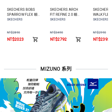
SKECHERS BOBS
SKECHERS ARCH
SKECHERS
SPARROW FLEX 瞬
FIT REFINE 2.0 瞬穿
WALK FLE
穿休閒鞋 卡其
休閒鞋 黑
動健走鞋 
SKECHERS
SKECHERS
SKECHERS
117628TPE 女鞋
104684BKMV 女鞋
125502LT
NT$
2890
NT$
3490
NT$
2990
NT$
2023
NT$
2792
NT$
2392
MIZUNO 系列