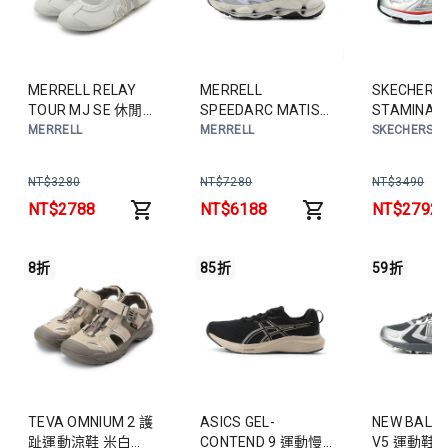
MERRELL RELAY
MERRELL
SKECHERS
TOUR MJ SE 休閒鞋
SPEEDARC MATIS
STAMINA 
白 ML00003441 女
GORE-TEX 防潑水登
穿運動鞋 白
MERRELL
MERRELL
SKECHERS
鞋
山鞋 淺紫
233156WW
ML00004907 女鞋
鞋
NT$
3280
NT$
7280
NT$
3490
NT$
2788
NT$
6188
NT$
2792
8折
85折
59折
TEVA OMNIUM 2 護
ASICS GEL-
NEW BALAN
趾運動涼鞋 米白
CONTEND 9 運動慢
V5 運動鞋 