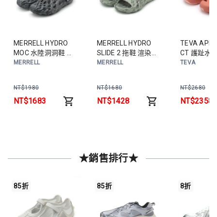
MERRELL HYDRO
MERRELL HYDRO
TEVA APR
MOC 水陸洞洞鞋 黑
SLIDE 2 拖鞋 渲染綠
CT 護趾水
ML48595 男鞋
ML00003588 男鞋
鞋 珊瑚
MERRELL
MERRELL
TEVA
TV117371
女鞋
NT$
1980
NT$
1680
NT$
2680
NT$
1683
NT$
1428
NT$
2358
★銷售排行★
85折
85折
8折