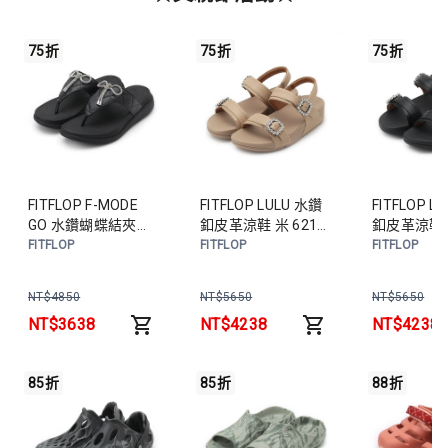
75折
75折
75折
FITFLOP F-MODE
FITFLOP LULU 水鑽
FITFLOP L
GO 水鑽蝴蝶結夾腳
釦皮革涼鞋 米 6212-
釦皮革涼鞋
拖鞋 黑 6212-15973
16234 女鞋
6212-162
FITFLOP
FITFLOP
FITFLOP
女鞋
NT$
4850
NT$
5650
NT$
5650
NT$
3638
NT$
4238
NT$
4238
85折
85折
88折