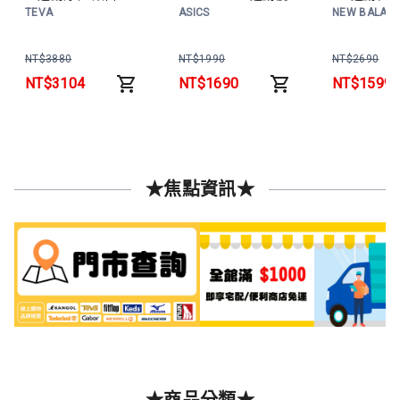
TV1019180WPPP
跑鞋 黑咖
MT410GS
TEVA
ASICS
NEW BALAN
男鞋
1011C001-001 男鞋
NT$
3880
NT$
1990
NT$
2690
NT$
3104
NT$
1690
NT$
1599
★焦點資訊★
★商品分類★