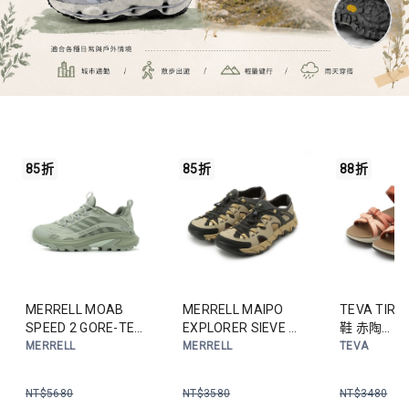
85折
85折
88折
MERRELL MOAB
MERRELL MAIPO
TEVA TIR
SPEED 2 GORE-TEX
EXPLORER SIEVE 水
鞋 赤陶
防潑水登山鞋 茶綠
陸休閒鞋 卡其
TV117372
MERRELL
MERRELL
TEVA
ML00003622 女鞋
ML00003532 男鞋
女鞋
NT$
5680
NT$
3580
NT$
3480